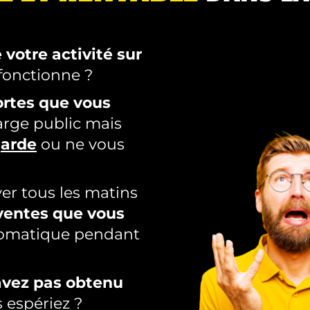
 votre activité sur
fonctionne ?
ortes que vous
arge public mais
garde
ou ne vous
er tous les matins
ventes que vous
omatique pendant
avez pas obtenu
 espériez ?