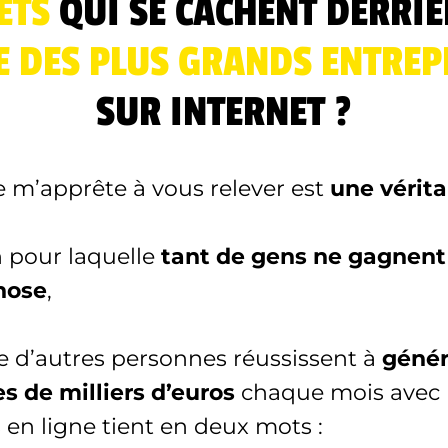
ETS
QUI SE CACHENT DERRI
E DES PLUS GRANDS ENTRE
SUR INTERNET ?
e m’apprête à vous relever est
une vérit
n pour laquelle
tant de gens ne gagnent 
hose
,
e d’autres personnes réussissent à
génér
s de milliers d’euros
chaque mois avec 
 en ligne tient en deux mots :