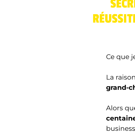
SECR
RÉUSSIT
Ce que j
La raiso
grand-c
Alors qu
centaine
business