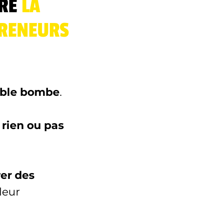
ÈRE
LA
PRENEURS
able bombe
.
rien ou pas
er des
leur