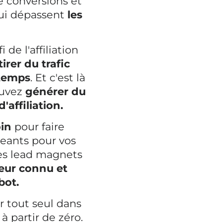
e conversions et
ui dépassent
les
 de l'affiliation
irer du trafic
 temps
. Et c'est là
ouvez
générer du
'affiliation.
in
pour faire
geants pour vos
des lead magnets
teur connu et
bot.
r tout seul dans
 partir de zéro.