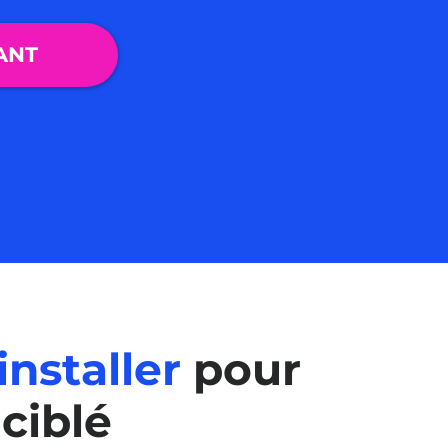
ANT
installer
pour
 ciblé