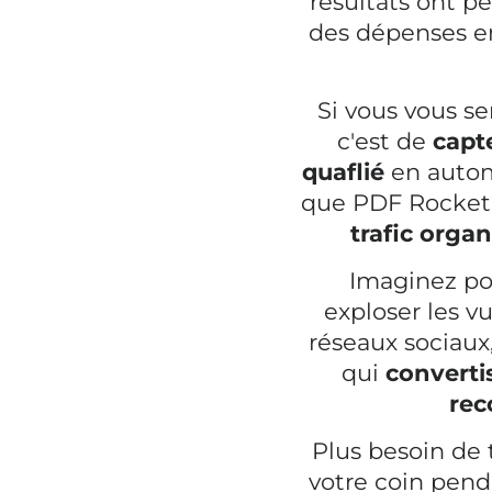
résultats ont p
des dépenses e
Si vous vous sen
c'est de
capte
quaflié
en auto
que PDF Rocket 
trafic organ
Imaginez po
exploser les v
réseaux sociaux
qui
converti
rec
Plus besoin de 
votre coin pend