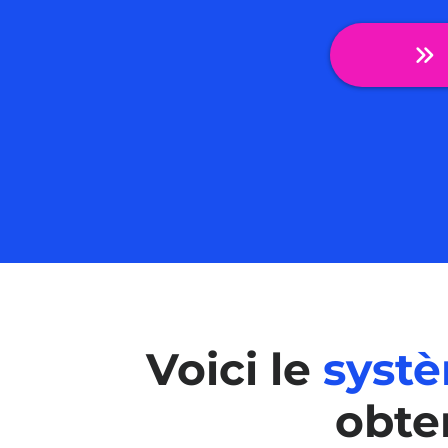
Voici
le
systèm
obten