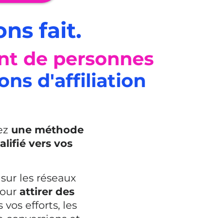
ns fait.
ant de personnes
ns d'affiliation
hez
une méthode
lifié vers vos
 sur les réseaux
pour
attirer des
 vos efforts, les