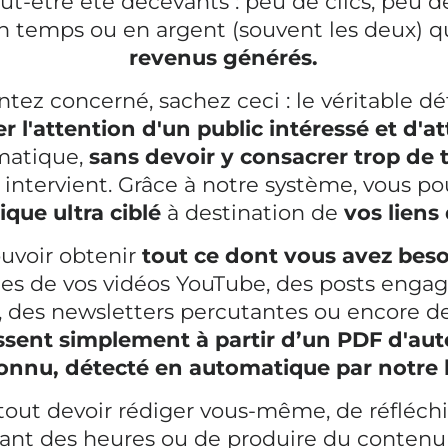
eut-être été décevants : peu de clics, peu d
n temps ou en argent (souvent les deux) q
revenus générés.
tez concerné, sachez ceci : le véritable défi
r l'attention d'un public intéressé et d'att
matique,
sans devoir y consacrer trop de
intervient. Grâce à notre système, vous p
ique ultra ciblé
à destination de
vos liens d
uvoir obtenir
tout ce dont vous avez beso
ues de vos vidéos YouTube, des posts enga
, des newsletters percutantes ou encore 
ssent simplement à partir d’un PDF d'au
onnu, détecté en automatique par notre 
tout devoir rédiger vous-même, de réfléchi
ant des heures ou de produire du contenu à