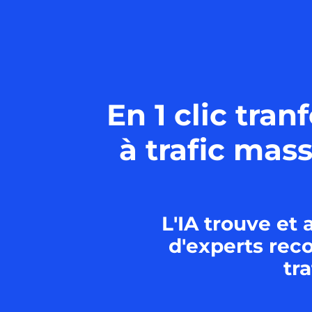
En 1 clic tr
à trafic mas
L'IA trouve e
d'experts rec
tra