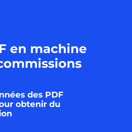
DF en machine
s commissions
onnées des PDF
our obtenir du
tion