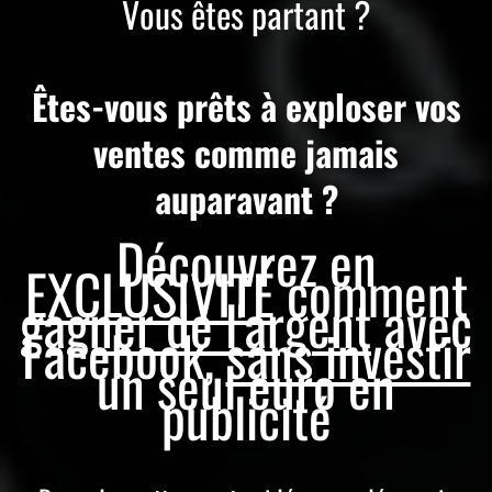
Vous êtes partant ?
Êtes-vous prêts à exploser vos
ventes comme jamais
auparavant ?
Découvrez en
EXCLUSIVITÉ
comment
gagner de l'argent
avec
Facebook,
sans investir
un seul euro en
publicité