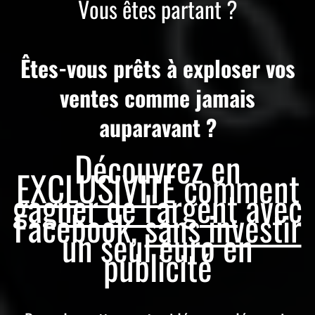
Vous êtes partant ?
Êtes-vous prêts à exploser vos
ventes comme jamais
auparavant ?
Découvrez en
EXCLUSIVITÉ
comment
gagner de l'argent
avec
Facebook,
sans investir
un seul euro en
publicité