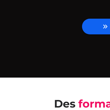
Des
forma