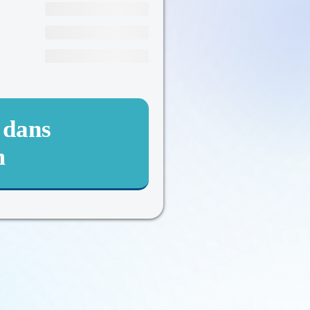
 dans
m