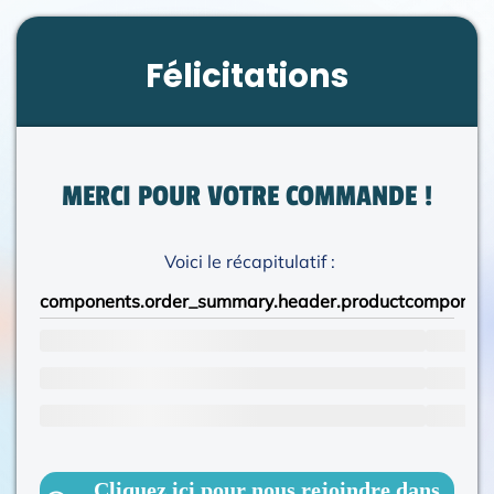
Félicitations
MERCI POUR VOTRE COMMANDE !
Voici le récapitulatif :
components.order_summary.header.product
component
Cliquez ici pour nous rejoindre dans